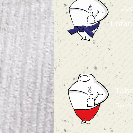
Jud
Enfan
Taïs
Renfo