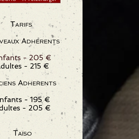
T
ARIFS
A
VEAUX
DHERENTS
nfants - 205 €
dultes - 215 €
A
CIENS
DHERENTS
nfants - 195 €
dultes - 205 €
T
AÏSO