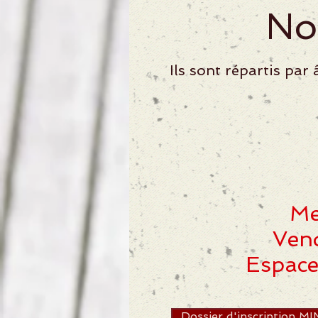
No
Ils sont répartis pa
Me
Ven
Espace
Dossier d'inscription M