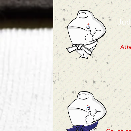
Jud
Att