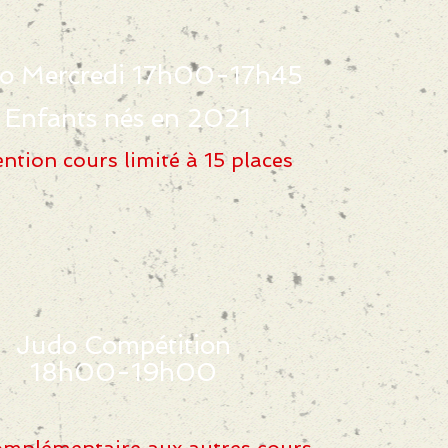
o Mercredi 17h00-17h45
Enfants nés en 2021
ention cours limité à 15 places
Judo Compétition
18h00-19h00