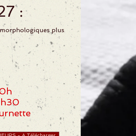
7 :
s morphologiques plus
20h
0h30
urnette
AJEURS - A Télécharger