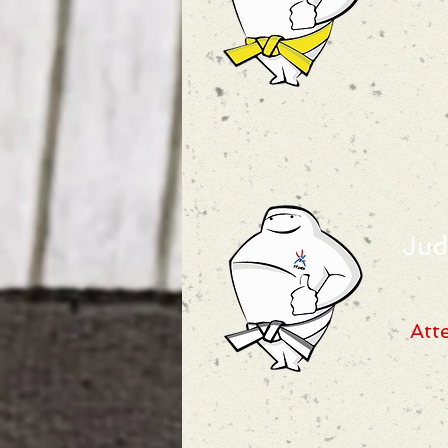
Jud
Att