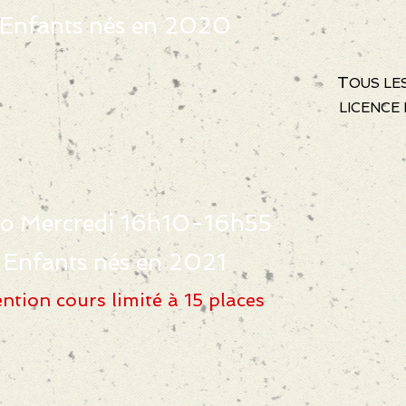
Enfants nés en 2020
T
OUS LE
LICENCE
o Mercredi 16h10-16h55
Enfants nés en 2021
ention cours limité à 15 places