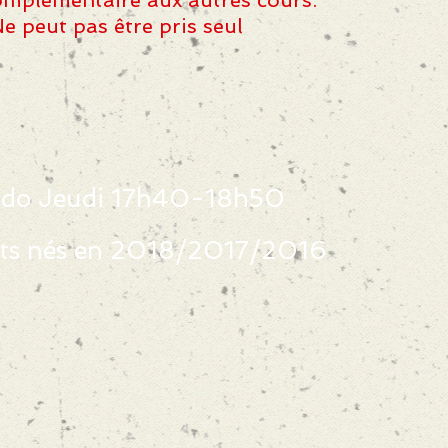
mplémentaire aux autres cours.
e peut pas être pris seul
do Jeudi 17h40-18h50
ts nés en 2018/2017/2016