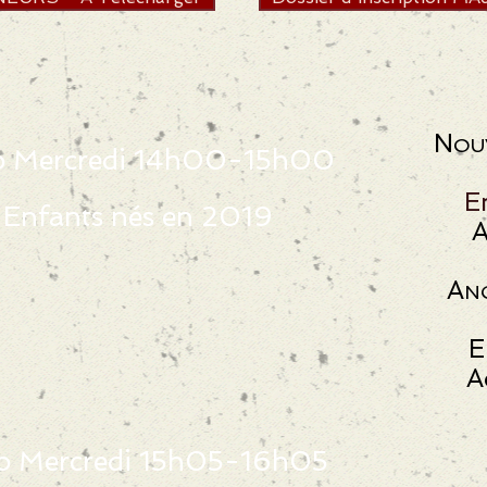
N
OU
o Mercredi 14h00-15h00
E
Enfants nés en 2019
A
A
N
E
A
o Mercredi 15h05-16h05