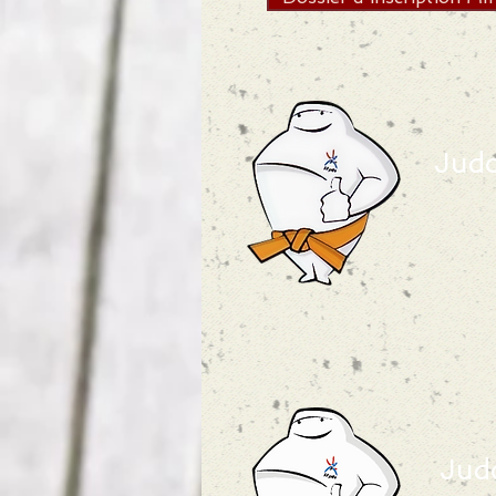
Jud
Jud